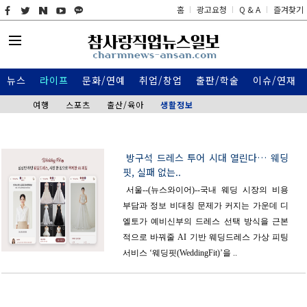
홈
광고요청
Q & A
즐겨찾기
뉴스
라이프
문화/연예
취업/창업
출판/학술
이슈/연재
여행
스포츠
출산/육아
생활정보
방구석 드레스 투어 시대 열린다… 웨딩
핏, 실패 없는..
서울--(뉴스와이어)--국내 웨딩 시장의 비용
부담과 정보 비대칭 문제가 커지는 가운데 디
엘토가 예비신부의 드레스 선택 방식을 근본
적으로 바꿔줄 AI 기반 웨딩드레스 가상 피팅
서비스 ‘웨딩핏(WeddingFit)’을 ..