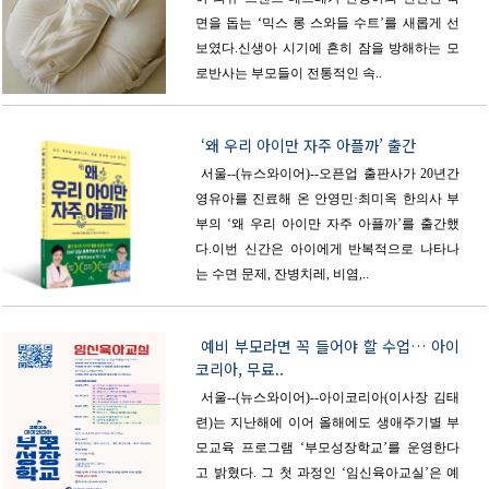
면을 돕는 ‘믹스 롱 스와들 수트’를 새롭게 선
보였다.신생아 시기에 흔히 잠을 방해하는 모
로반사는 부모들이 전통적인 속..
‘왜 우리 아이만 자주 아플까’ 출간
서울--(뉴스와이어)--오픈업 출판사가 20년간
영유아를 진료해 온 안영민·최미옥 한의사 부
부의 ‘왜 우리 아이만 자주 아플까’를 출간했
다.이번 신간은 아이에게 반복적으로 나타나
는 수면 문제, 잔병치레, 비염,..
예비 부모라면 꼭 들어야 할 수업… 아이
코리아, 무료..
서울--(뉴스와이어)--아이코리아(이사장 김태
련)는 지난해에 이어 올해에도 생애주기별 부
모교육 프로그램 ‘부모성장학교’를 운영한다
고 밝혔다. 그 첫 과정인 ‘임신육아교실’은 예