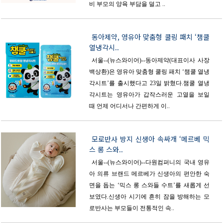
비 부모의 양육 부담을 덜고 ..
동아제약, 영유아 맞춤형 쿨링 패치 ‘챔쿨
열냉각시..
서울--(뉴스와이어)--동아제약(대표이사 사장
백상환)은 영유아 맞춤형 쿨링 패치 ‘챔쿨 열냉
각시트’를 출시했다고 23일 밝혔다.챔쿨 열냉
각시트는 영유아가 갑작스러운 고열을 보일
때 언제 어디서나 간편하게 이..
모로반사 방지 신생아 속싸개 ‘메르베 믹
스 롱 스와..
서울--(뉴스와이어)--다원컴퍼니의 국내 영유
아 의류 브랜드 메르베가 신생아의 편안한 숙
면을 돕는 ‘믹스 롱 스와들 수트’를 새롭게 선
보였다.신생아 시기에 흔히 잠을 방해하는 모
로반사는 부모들이 전통적인 속..