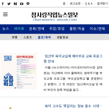
홈
광고요청
Q & A
즐겨찾기
뉴스
라이프
문화/연예
취업/창업
출판/학술
이슈/연재
여행
스포츠
출산/육아
생활정보
임산부 육아교실에 예비부모 교육 프로그
램 안내
서울--(뉴스와이어)--아이코리아(이사장 김태
련)는 지난해에 이어 올해에도 생애주기별 부
모교육 프로그램 ‘부모성장학교’를 운영한다
고 밝혔다. 그 첫 과정인 ‘임신육아교실’은 예
비 부모의 양육 부담을 덜고 ..
육아 고수도 헷갈리는 정보 홍수 시대…