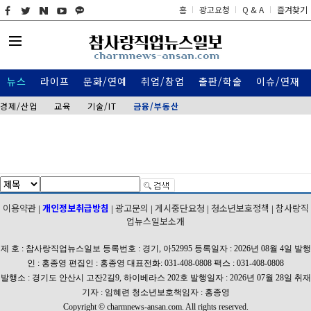
홈
광고요청
Q & A
즐겨찾기
뉴스
라이프
문화/연예
취업/창업
출판/학술
이슈/연재
경제/산업
교육
기술/IT
금융/부동산
이용약관
개인정보취급방침
광고문의
게시중단요청
청소년보호정책
참사랑직
|
|
|
|
|
업뉴스일보소개
제 호 : 참사랑직업뉴스일보 등록번호 : 경기, 아52995 등록일자 : 2026년 08월 4일 발행
인 : 홍종영 편집인 : 홍종영 대표전화: 031-408-0808 팩스 : 031-408-0808
발행소 : 경기도 안산시 고잔2길9, 하이베라스 202호 발행일자 : 2026년 07월 28일 취재
기자 : 임혜련 청소년보호책임자 : 홍종영
Copyright © charmnews-ansan.com. All rights reserved.