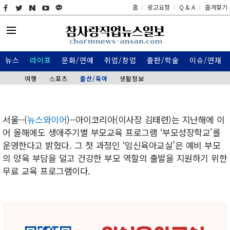
홈
광고요청
Q & A
즐겨찾기
뉴스
라이프
문화/연예
취업/창업
출판/학술
이슈/연재
여행
스포츠
출산/육아
생활정보
서울--(
뉴스와이어
)--아이코리아(이사장 김태련)는 지난해에 이
어 올해에도 생애주기별 부모교육 프로그램 ‘부모성장학교’를
운영한다고 밝혔다. 그 첫 과정인 ‘임신육아교실’은 예비 부모
의 양육 부담을 덜고 건강한 부모 역할의 출발을 지원하기 위한
무료 교육 프로그램이다.